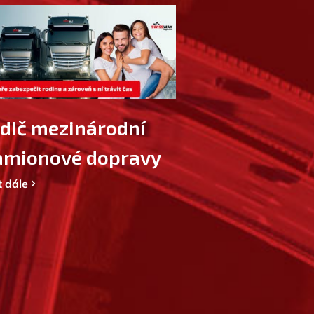
idič mezinárodní
amionové dopravy
t dále